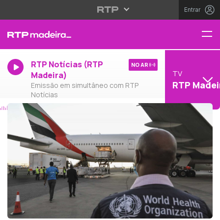
Entrar
RTP Notícias (RTP
NO AR
TV
Madeira)
RTP Madei
Emissão em simultâneo com RTP
Notícias