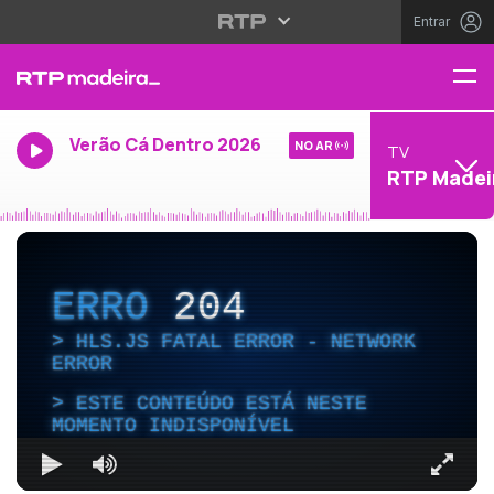
Entrar
Verão Cá Dentro 2026
NO AR
TV
RTP Madei
ERRO
204
HLS.JS FATAL ERROR - NETWORK
ERROR
ESTE CONTEÚDO ESTÁ NESTE
MOMENTO INDISPONÍVEL