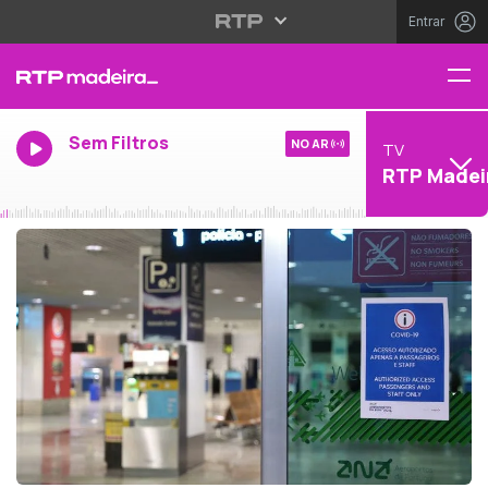
Entrar
Sem Filtros
NO AR
TV
RTP Madei