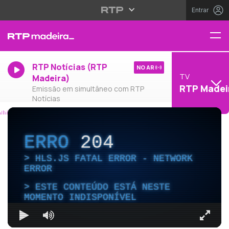
Entrar
RTP Notícias (RTP
NO AR
TV
Madeira)
RTP Madei
Emissão em simultâneo com RTP
Notícias
ERRO
204
HLS.JS FATAL ERROR - NETWORK
ERROR
ESTE CONTEÚDO ESTÁ NESTE
MOMENTO INDISPONÍVEL