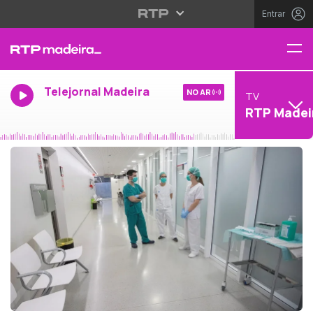
Entrar
Telejornal Madeira
NO AR
TV
RTP Madei