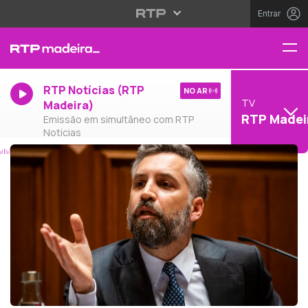
Entrar
RTP Notícias (RTP
NO AR
TV
Madeira)
RTP Madei
Emissão em simultâneo com RTP
Notícias