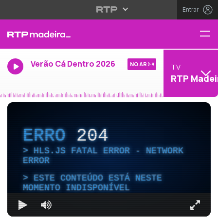
Entrar
Verão Cá Dentro 2026
NO AR
TV
RTP Madei
ERRO
204
HLS.JS FATAL ERROR - NETWORK
ERROR
ESTE CONTEÚDO ESTÁ NESTE
MOMENTO INDISPONÍVEL