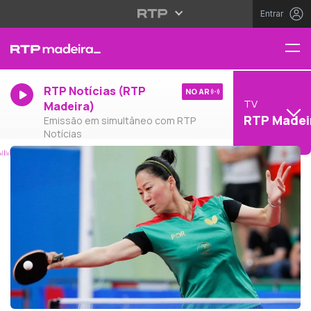
Entrar
RTP Notícias (RTP
NO AR
TV
Madeira)
RTP Madei
Emissão em simultâneo com RTP
Notícias