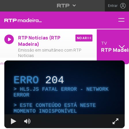
Entrar
RTP Notícias (RTP
NO AR
TV
Madeira)
RTP Madei
Emissão em simultâneo com RTP
Notícias
ERRO
204
HLS.JS FATAL ERROR - NETWORK
ERROR
ESTE CONTEÚDO ESTÁ NESTE
MOMENTO INDISPONÍVEL