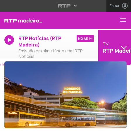
Entrar
RTP Notícias (RTP
NO AR
TV
Madeira)
RTP Madei
Emissão em simultâneo com RTP
Notícias