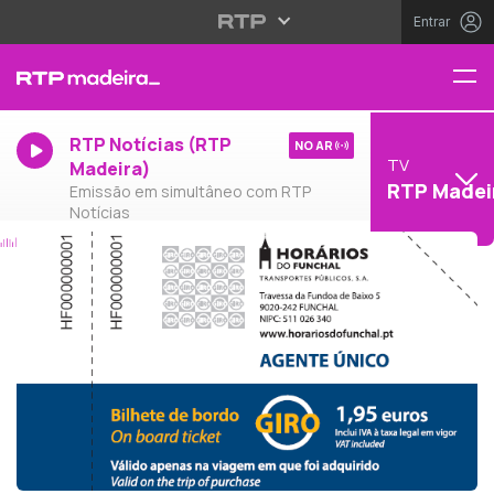
Entrar
RTP Notícias (RTP
NO AR
TV
Madeira)
RTP Madei
Emissão em simultâneo com RTP
Notícias