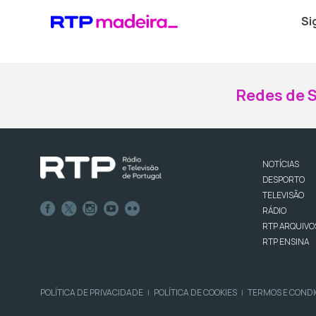
Si
Redes de S
NOTÍCIAS
DESPORTO
TELEVISÃO
RÁDIO
RTP ARQUIVO
RTP ENSINA
POLÍTICA DE PRIVACIDADE
POLÍTICA DE COOKIES
TERMOS E COND
|
|