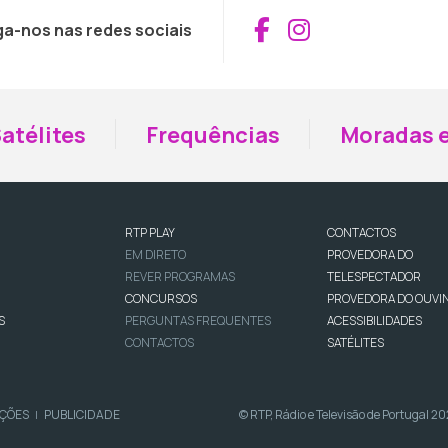
Aceder ao Fac
Aceder ao I
ga-nos nas redes sociais
atélites
Frequências
Moradas e
RTP PLAY
CONTACTOS
EM DIRETO
PROVEDORA DO
REVER PROGRAMAS
TELESPECTADOR
CONCURSOS
PROVEDORA DO OUVI
S
PERGUNTAS FREQUENTES
ACESSIBILIDADES
CONTACTOS
SATÉLITES
IÇÕES
PUBLICIDADE
© RTP, Rádio e Televisão de Portugal 2
|