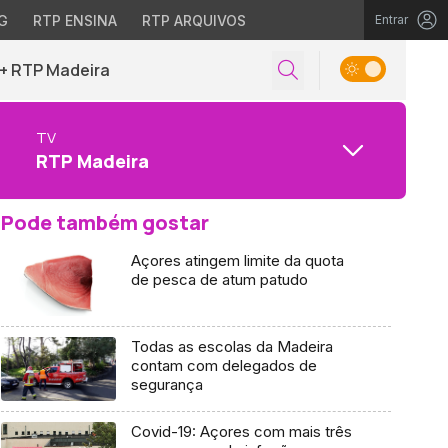
G
RTP ENSINA
RTP ARQUIVOS
Entrar
+ RTP Madeira
TV
RTP Madeira
Pode também gostar
Açores atingem limite da quota
de pesca de atum patudo
Todas as escolas da Madeira
contam com delegados de
segurança
Covid-19: Açores com mais três