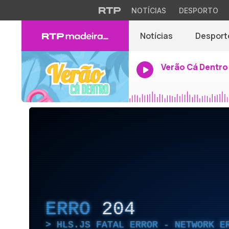
NOTÍCIAS
DESPORTO
Notícias
Desport
Verão Cá Dentro
ERRO
204
HLS.JS FATAL ERROR - NETWORK E