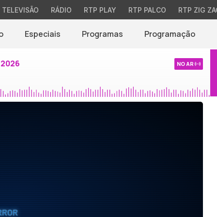
TELEVISÃO
RÁDIO
RTP PLAY
RTP PALCO
RTP ZIG ZA
o
Especiais
Programas
Programação
 2026
NO AR
RROR