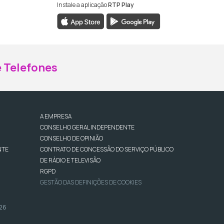
Instale a aplicação
RTP Play
ebook da RTP Madeira
nstagram da RTP Madeira
 Telefones
A EMPRESA
CONSELHO GERAL INDEPENDENTE
CONSELHO DE OPINIÃO
NTE
CONTRATO DE CONCESSÃO DO SERVIÇO PÚBLICO
DE RÁDIO E TELEVISÃO
RGPD
GESTÃO DAS DEFINIÇÕES DE COOKIES
026