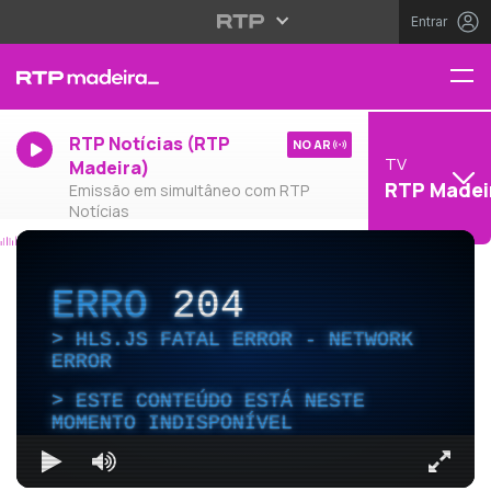
Entrar
RTP Notícias (RTP
NO AR
TV
Madeira)
RTP Madei
Emissão em simultâneo com RTP
Notícias
ERRO
204
HLS.JS FATAL ERROR - NETWORK
ERROR
ESTE CONTEÚDO ESTÁ NESTE
MOMENTO INDISPONÍVEL