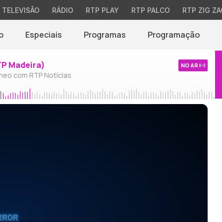
TELEVISÃO
RÁDIO
RTP PLAY
RTP PALCO
RTP ZIG ZA
o
Especiais
Programas
Programação
TP Madeira)
NO AR
neo com RTP Notícias
RROR