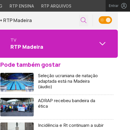
G
RTP ENSINA
RTP ARQUIVOS
Entrar
+ RTP Madeira
TV
RTP Madeira
Pode também gostar
Seleção ucraniana de natação
adaptada está na Madeira
(áudio)
ADRAP recebeu bandeira da
ética
Incidência e Rt continuam a subir