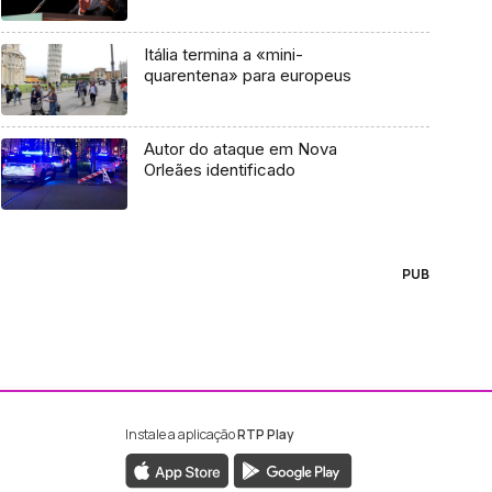
Itália termina a «mini-
quarentena» para europeus
Autor do ataque em Nova
Orleães identificado
PUB
Instale a aplicação
RTP Play
ebook da RTP Madeira
nstagram da RTP Madeira