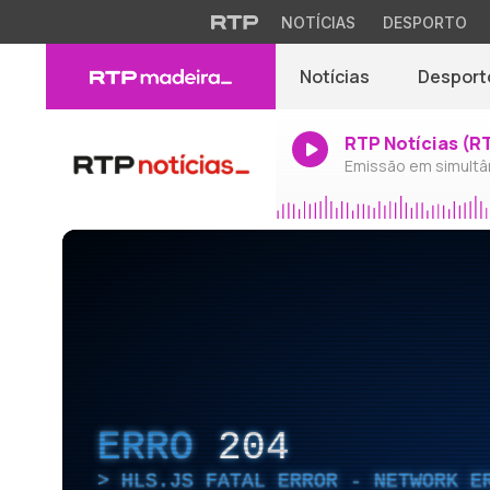
NOTÍCIAS
DESPORTO
Notícias
Desport
RTP Notícias (R
Emissão em simultâ
ERRO
204
HLS.JS FATAL ERROR - NETWORK E