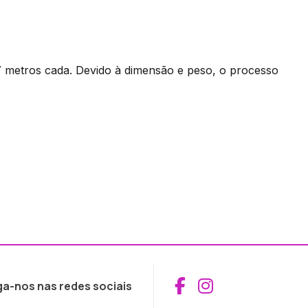
7 metros cada. Devido à dimensão e peso, o processo
Aceder ao Fac
Aceder ao I
ga-nos nas redes sociais