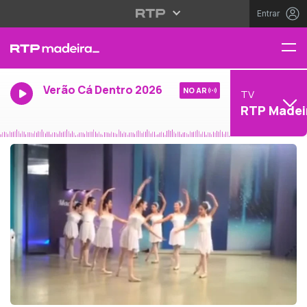
Entrar
Verão Cá Dentro 2026
NO AR
TV
RTP Madei