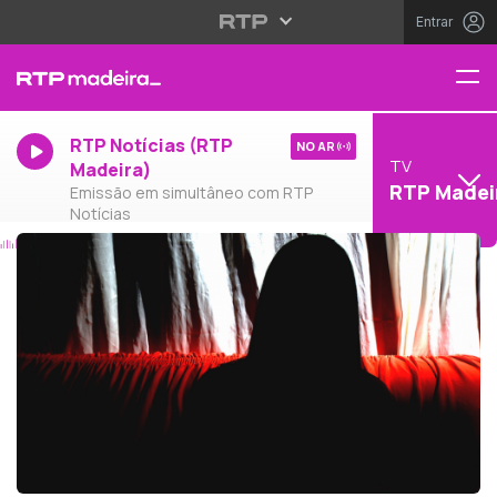
Entrar
RTP Notícias (RTP
NO AR
TV
Madeira)
RTP Madei
Emissão em simultâneo com RTP
Notícias