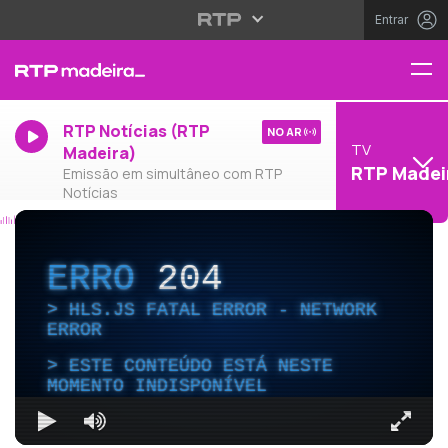
Entrar
RTP Notícias (RTP
NO AR
TV
Madeira)
RTP Madei
Emissão em simultâneo com RTP
Notícias
ERRO
204
HLS.JS FATAL ERROR - NETWORK
ERROR
ESTE CONTEÚDO ESTÁ NESTE
MOMENTO INDISPONÍVEL