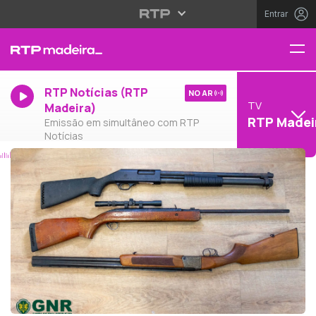
Entrar
RTP Notícias (RTP
NO AR
TV
Madeira)
RTP Madei
Emissão em simultâneo com RTP
Notícias