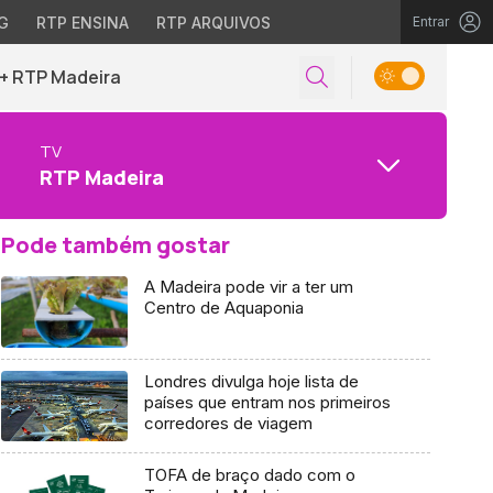
G
RTP ENSINA
RTP ARQUIVOS
Entrar
+ RTP Madeira
TV
RTP Madeira
Pode também gostar
A Madeira pode vir a ter um
Centro de Aquaponia
Londres divulga hoje lista de
países que entram nos primeiros
corredores de viagem
TOFA de braço dado com o