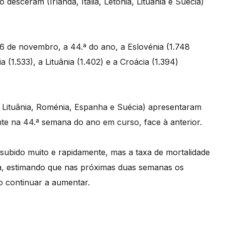
o desceram (Irlanda, Itália, Letónia, Lituânia e Suécia)
6 de novembro, a 44.ª do ano, a Eslovénia (1.748
a (1.533), a Lituânia (1.402) e a Croácia (1.394)
lia, Lituânia, Roménia, Espanha e Suécia) apresentaram
te na 44.ª semana do ano em curso, face à anterior.
subido muito e rapidamente, mas a taxa de mortalidade
a, estimando que nas próximas duas semanas os
o continuar a aumentar.