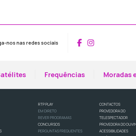
Aceder ao Fac
Aceder ao I
ga-nos nas redes sociais
atélites
Frequências
Moradas e
RTP PLAY
CONTACTOS
EM DIRETO
PROVEDORA DO
REVER PROGRAMAS
TELESPECTADOR
CONCURSOS
PROVEDORA DO OUVI
S
PERGUNTAS FREQUENTES
ACESSIBILIDADES