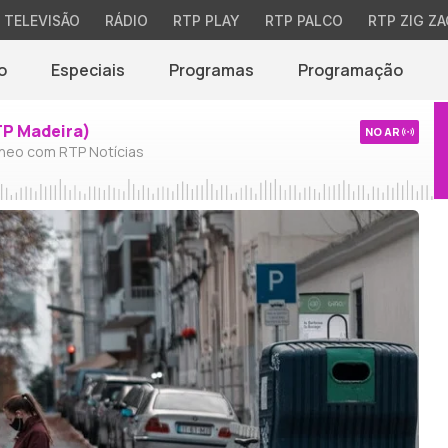
TELEVISÃO
RÁDIO
RTP PLAY
RTP PALCO
RTP ZIG ZA
o
Especiais
Programas
Programação
TP Madeira)
NO AR
neo com RTP Notícias