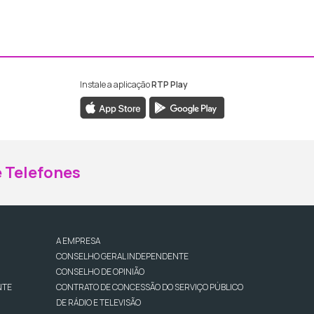
Instale a aplicação
RTP Play
ebook da RTP Madeira
nstagram da RTP Madeira
 Telefones
A EMPRESA
CONSELHO GERAL INDEPENDENTE
CONSELHO DE OPINIÃO
NTE
CONTRATO DE CONCESSÃO DO SERVIÇO PÚBLICO
DE RÁDIO E TELEVISÃO