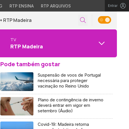
G
RTP ENSINA
RTP ARQUIVOS
Entrar
+ RTP Madeira
TV
RTP Madeira
Pode também gostar
Suspensão de voos de Portugal
necessária para proteger
vacinação no Reino Unido
Plano de contingência de inverno
deverá entrar em vigor em
setembro (Áudio)
Covid-19: Madeira retoma