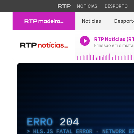
NOTÍCIAS
DESPORTO
Notícias
Desport
RTP Notícias (R
Emissão em simultâ
ERRO
204
HLS.JS FATAL ERROR - NETWORK E