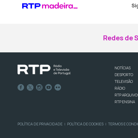
Si
Redes de S
NOTÍCIAS
DESPORTO
TELEVISÃO
RÁDIO
RTP ARQUIVO
RTP ENSINA
POLÍTICA DE PRIVACIDADE
POLÍTICA DE COOKIES
TERMOS E COND
|
|