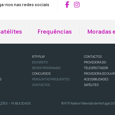
Aceder ao Fac
Aceder ao I
ga-nos nas redes sociais
atélites
Frequências
Moradas e
RTP PLAY
CONTACTOS
EM DIRETO
PROVEDORA DO
REVER PROGRAMAS
TELESPECTADOR
CONCURSOS
PROVEDORA DO OUVI
S
PERGUNTAS FREQUENTES
ACESSIBILIDADES
CONTACTOS
SATÉLITES
IÇÕES
PUBLICIDADE
© RTP, Rádio e Televisão de Portugal 2
|