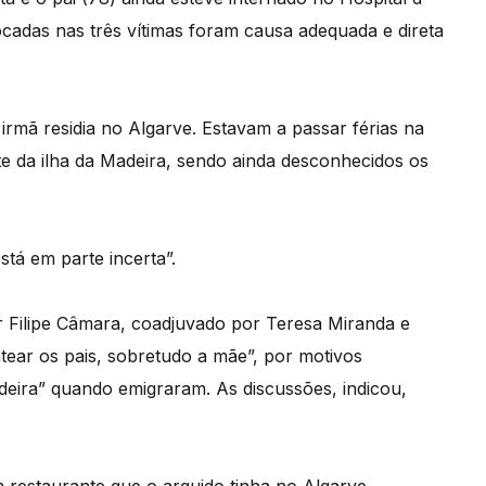
cadas nas três vítimas foram causa adequada e direta
rmã residia no Algarve. Estavam a passar férias na
e da ilha da Madeira, sendo ainda desconhecidos os
tá em parte incerta”.
or Filipe Câmara, coadjuvado por Teresa Miranda e
ear os pais, sobretudo a mãe”, por motivos
deira” quando emigraram. As discussões, indicou,
 restaurante que o arguido tinha no Algarve.