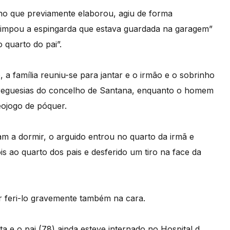
o que previamente elaborou, agiu de forma
e “limpou a espingarda que estava guardada na garagem”
 quarto do pai”.
 a família reuniu-se para jantar e o irmão e o sobrinho
 freguesias do concelho de Santana, enquanto o homem
eojogo de póquer.
vam a dormir, o arguido entrou no quarto da irmã e
ois ao quarto dos pais e desferido um tiro na face da
 feri-lo gravemente também na cara.
a e o pai (78) ainda esteve internado no Hospital d