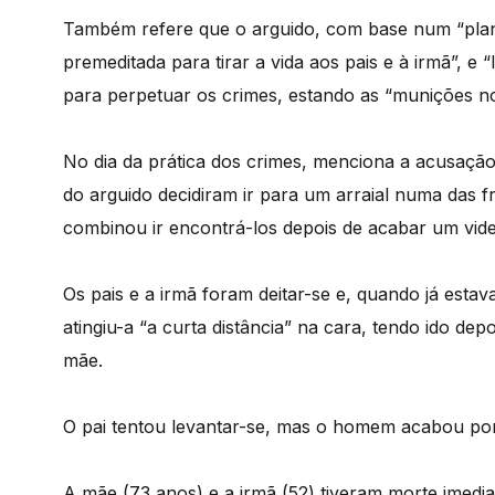
Também refere que o arguido, com base num “plan
premeditada para tirar a vida aos pais e à irmã”, 
para perpetuar os crimes, estando as “munições no
No dia da prática dos crimes, menciona a acusação,
do arguido decidiram ir para um arraial numa das
combinou ir encontrá-los depois de acabar um vid
Os pais e a irmã foram deitar-se e, quando já esta
atingiu-a “a curta distância” na cara, tendo ido dep
mãe.
O pai tentou levantar-se, mas o homem acabou por
A mãe (73 anos) e a irmã (52) tiveram morte imediat