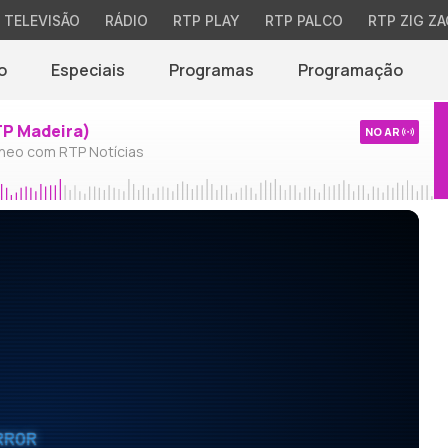
TELEVISÃO
RÁDIO
RTP PLAY
RTP PALCO
RTP ZIG ZA
o
Especiais
Programas
Programação
TP Madeira)
NO AR
neo com RTP Notícias
RROR