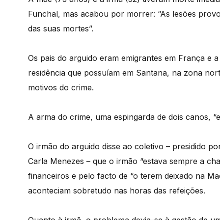
Funchal, mas acabou por morrer: “As lesões provo
das suas mortes”.
Os pais do arguido eram emigrantes em França e a i
residência que possuíam em Santana, na zona nort
motivos do crime.
A arma do crime, uma espingarda de dois canos, “es
O irmão do arguido disse ao coletivo – presidido p
Carla Menezes – que o irmão “estava sempre a chat
financeiros e pelo facto de “o terem deixado na Ma
aconteciam sobretudo nas horas das refeições.
Quanto à irmã, o problema devia-se à gestão de um