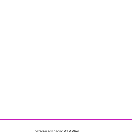
Instale a aplicação
RTP Play