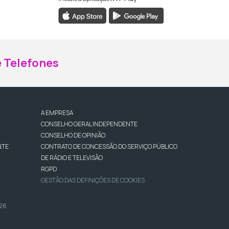
ebook da RTP Madeira
nstagram da RTP Madeira
 Telefones
A EMPRESA
CONSELHO GERAL INDEPENDENTE
CONSELHO DE OPINIÃO
NTE
CONTRATO DE CONCESSÃO DO SERVIÇO PÚBLICO
DE RÁDIO E TELEVISÃO
RGPD
GESTÃO DAS DEFINIÇÕES DE COOKIES
026