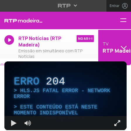
Entrar
RTP Notícias (RTP
NO AR
TV
Madeira)
RTP Madei
Emissão em simultâneo com RTP
Notícias
ERRO
204
HLS.JS FATAL ERROR - NETWORK
ERROR
ESTE CONTEÚDO ESTÁ NESTE
MOMENTO INDISPONÍVEL