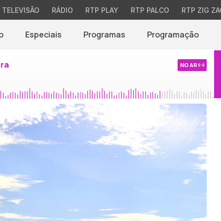
TELEVISÃO
RÁDIO
RTP PLAY
RTP PALCO
RTP ZIG ZA
o
Especiais
Programas
Programação
ira
NO AR