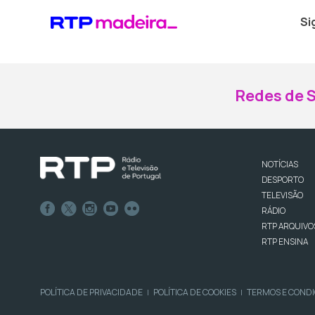
Si
Redes de S
NOTÍCIAS
DESPORTO
TELEVISÃO
RÁDIO
RTP ARQUIVO
RTP ENSINA
POLÍTICA DE PRIVACIDADE
POLÍTICA DE COOKIES
TERMOS E COND
|
|