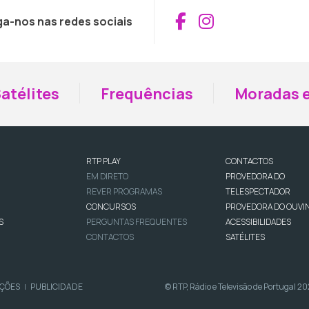
Aceder ao Fac
Aceder ao I
ga-nos nas redes sociais
atélites
Frequências
Moradas e
RTP PLAY
CONTACTOS
EM DIRETO
PROVEDORA DO
REVER PROGRAMAS
TELESPECTADOR
CONCURSOS
PROVEDORA DO OUVI
S
PERGUNTAS FREQUENTES
ACESSIBILIDADES
CONTACTOS
SATÉLITES
IÇÕES
PUBLICIDADE
© RTP, Rádio e Televisão de Portugal 2
|