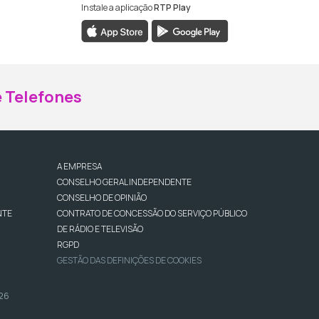
Instale a aplicação
RTP Play
ebook da RTP Madeira
nstagram da RTP Madeira
 Telefones
A EMPRESA
CONSELHO GERAL INDEPENDENTE
CONSELHO DE OPINIÃO
NTE
CONTRATO DE CONCESSÃO DO SERVIÇO PÚBLICO
DE RÁDIO E TELEVISÃO
RGPD
GESTÃO DAS DEFINIÇÕES DE COOKIES
026