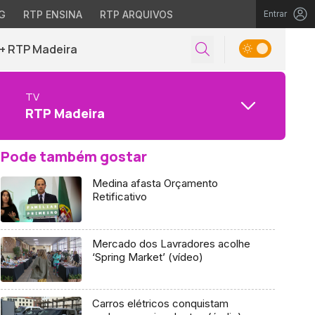
G
RTP ENSINA
RTP ARQUIVOS
Entrar
+ RTP Madeira
TV
RTP Madeira
Pode também gostar
Medina afasta Orçamento
Retificativo
Mercado dos Lavradores acolhe
‘Spring Market’ (vídeo)
Carros elétricos conquistam