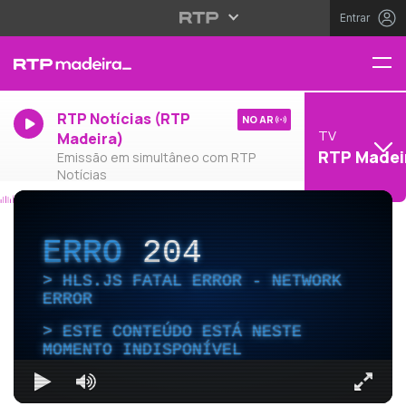
Entrar
RTP Notícias (RTP
NO AR
TV
Madeira)
RTP Madei
Emissão em simultâneo com RTP
Notícias
ERRO
204
HLS.JS FATAL ERROR - NETWORK
ERROR
ESTE CONTEÚDO ESTÁ NESTE
MOMENTO INDISPONÍVEL