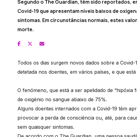
Segundo o The Guardian, têm sido reportados, e
Covid-19 que apresentam níveis baixos de oxige
sintomas. Em circunstâncias normais, estes valo
morte.
Todos os dias surgem novos dados sobre a Covid-1
detetada nos doentes, em vários países, e que está
O fenómeno, que está a ser apelidado de “hipóxia fel
de oxigénio no sangue abaixo de 75%.
Alguns doentes internados com a Covid-19 têm apre
provocar a perda de consciência ou, até, para ca
sem quaisquer sintomas.
De acordo com o The Guardian, uma pessoa saudáv