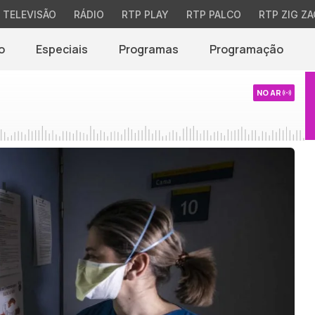
TELEVISÃO
RÁDIO
RTP PLAY
RTP PALCO
RTP ZIG ZA
o
Especiais
Programas
Programação
NO AR