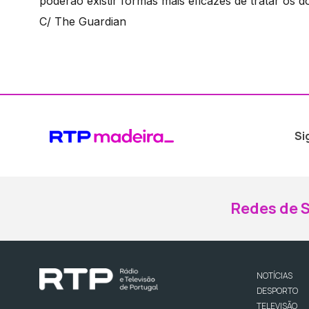
poderão existir formas mais eficazes de tratar os d
C/ The Guardian
Si
Redes de S
NOTÍCIAS
DESPORTO
TELEVISÃO