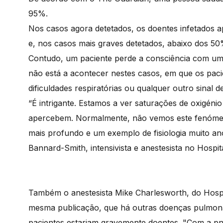
95%.
Nos casos agora detetados, os doentes infetados 
e, nos casos mais graves detetados, abaixo dos 5
Contudo, um paciente perde a consciência com um
não está a acontecer nestes casos, em que os pa
dificuldades respiratórias ou qualquer outro sinal 
“É intrigante. Estamos a ver saturações de oxigéni
apercebem. Normalmente, não vemos este fenóme
mais profundo e um exemplo de fisiologia muito an
Bannard-Smith, intensivista e anestesista no Hospi
Também o anestesista Mike Charlesworth, do Hosp
mesma publicação, que há outras doenças pulmon
pacientes estariam gravemente doentes. "Com a