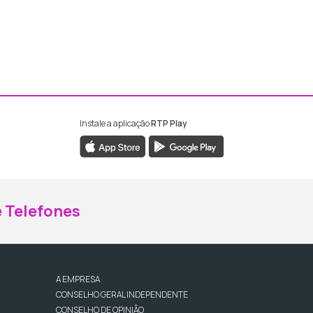
Instale a aplicação
RTP Play
ebook da RTP Madeira
nstagram da RTP Madeira
 Telefones
A EMPRESA
CONSELHO GERAL INDEPENDENTE
CONSELHO DE OPINIÃO