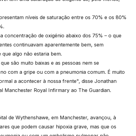
apresentam níveis de saturação entre os 70% e os 80%
0%.
a concentração de oxigénio abaixo dos 75% – o que
cientes continuavam aparentemente bem, sem
de que algo não estaria bem.
o que são muito baixas e as pessoas nem se
no com a gripe ou com a pneumonia comum. É muito
ormal a acontecer à nossa frente", disse Jonathan
tal Manchester Royal Infirmary ao The Guardian.
ital de Wythenshawe, em Manchester, avançou, à
ares que podem causar hipoxia grave, mas que os
 pneumonia ou com um embolismo pulmonar não