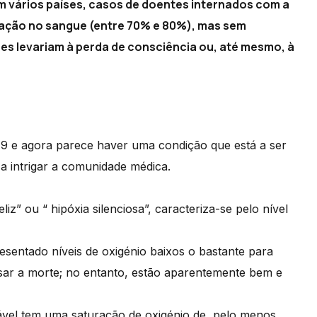
m vários países, casos de doentes internados com a
nação no sangue (entre 70% e 80%), mas sem
res levariam à perda de consciência ou, até mesmo, à
9 e agora parece haver uma condição que está a ser
 a intrigar a comunidade médica.
iz” ou “ hipóxia silenciosa”, caracteriza-se pelo nível
sentado níveis de oxigénio baixos o bastante para
usar a morte; no entanto, estão aparentemente bem e
el tem uma saturação de oxigénio de, pelo menos,