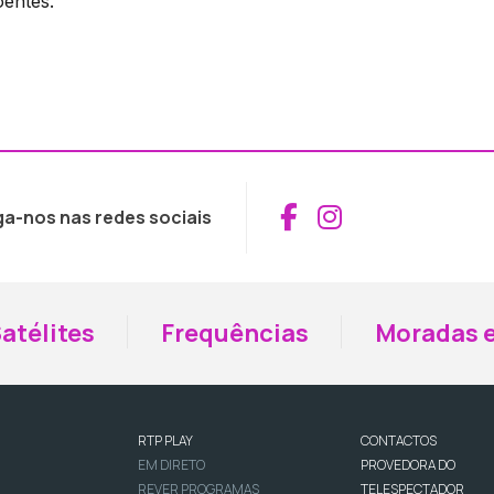
oentes.
Aceder ao Fac
Aceder ao I
ga-nos nas redes sociais
atélites
Frequências
Moradas e
RTP PLAY
CONTACTOS
EM DIRETO
PROVEDORA DO
REVER PROGRAMAS
TELESPECTADOR