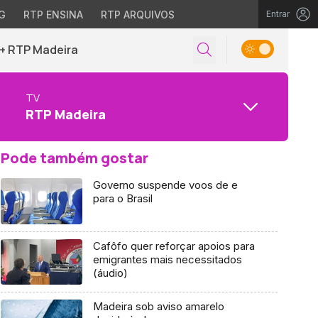
G
RTP ENSINA
RTP ARQUIVOS
Entrar
+ RTP Madeira
TV
RTP Madeira
Pode também gostar
Governo suspende voos de e
para o Brasil
Cafôfo quer reforçar apoios para
emigrantes mais necessitados
(áudio)
Madeira sob aviso amarelo