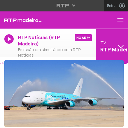
Entrar
RTP Notícias (RTP
NO AR
TV
Madeira)
RTP Madei
Emissão em simultâneo com RTP
Notícias