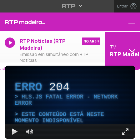
Entrar
RTP Notícias (RTP
NO AR
TV
Madeira)
RTP Madei
Emissão em simultâneo com RTP
Notícias
ERRO
204
HLS.JS FATAL ERROR - NETWORK
ERROR
ESTE CONTEÚDO ESTÁ NESTE
MOMENTO INDISPONÍVEL