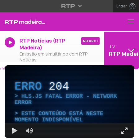
Entrar
RTP Notícias (RTP
NO AR
TV
Madeira)
RTP Madei
Emissão em simultâneo com RTP
Notícias
ERRO
204
HLS.JS FATAL ERROR - NETWORK
ERROR
ESTE CONTEÚDO ESTÁ NESTE
MOMENTO INDISPONÍVEL