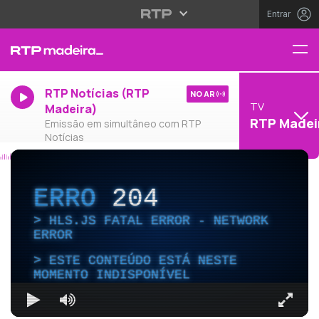
Entrar
RTP Notícias (RTP
NO AR
TV
Madeira)
RTP Madei
Emissão em simultâneo com RTP
Notícias
ERRO
204
HLS.JS FATAL ERROR - NETWORK
ERROR
ESTE CONTEÚDO ESTÁ NESTE
MOMENTO INDISPONÍVEL