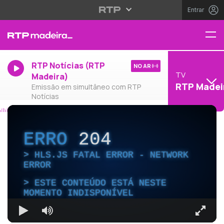
Entrar
RTP Notícias (RTP
NO AR
TV
Madeira)
RTP Madei
Emissão em simultâneo com RTP
Notícias
ERRO
204
HLS.JS FATAL ERROR - NETWORK
ERROR
ESTE CONTEÚDO ESTÁ NESTE
MOMENTO INDISPONÍVEL