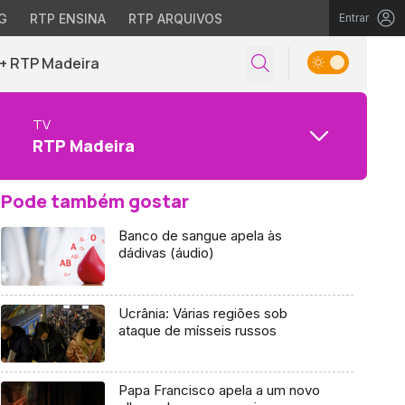
G
RTP ENSINA
RTP ARQUIVOS
Entrar
+ RTP Madeira
TV
RTP Madeira
Pode também gostar
Banco de sangue apela às
dádivas (áudio)
Ucrânia: Várias regiões sob
ataque de mísseis russos
Papa Francisco apela a um novo