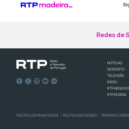
Si
Redes de S
NOTÍCIAS
DESPORTO
TELEVISÃO
RÁDIO
RTP ARQUIVO
RTP ENSINA
POLÍTICA DE PRIVACIDADE
POLÍTICA DE COOKIES
TERMOS E COND
|
|