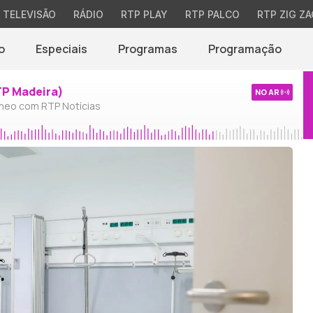
TELEVISÃO
RÁDIO
RTP PLAY
RTP PALCO
RTP ZIG ZA
o
Especiais
Programas
Programação
TP Madeira)
NO AR
neo com RTP Notícias