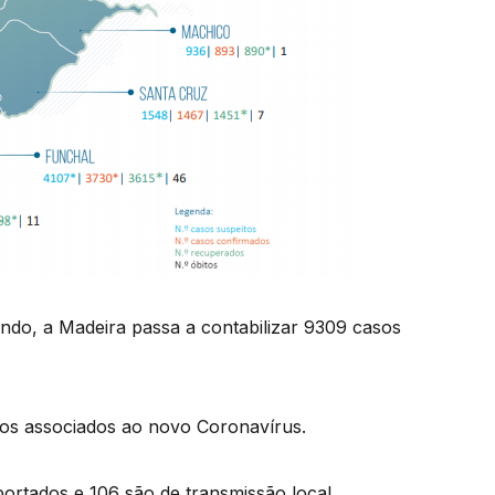
ndo, a Madeira passa a contabilizar 9309 casos
bitos associados ao novo Coronavírus.
portados e 106 são de transmissão local.