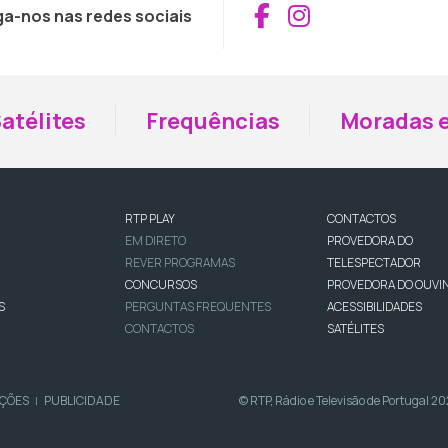
Aceder ao Fac
Aceder ao I
ga-nos nas redes sociais
atélites
Frequências
Moradas e
RTP PLAY
CONTACTOS
EM DIRETO
PROVEDORA DO
REVER PROGRAMAS
TELESPECTADOR
CONCURSOS
PROVEDORA DO OUVI
S
PERGUNTAS FREQUENTES
ACESSIBILIDADES
CONTACTOS
SATÉLITES
IÇÕES
PUBLICIDADE
© RTP, Rádio e Televisão de Portugal 2
|