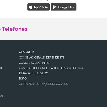
ebook da RTP Madeira
nstagram da RTP Madeira
 Telefones
A EMPRESA
CONSELHO GERAL INDEPENDENTE
CONSELHO DE OPINIÃO
NTE
CONTRATO DE CONCESSÃO DO SERVIÇO PÚBLICO
DE RÁDIO E TELEVISÃO
RGPD
GESTÃO DAS DEFINIÇÕES DE COOKIES
026