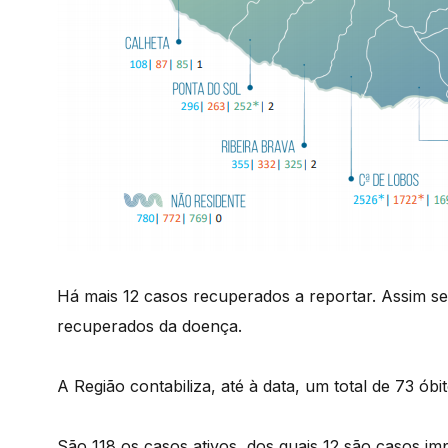
Há mais 12 casos recuperados a reportar. Assim se
recuperados da doença.
A Região contabiliza, até à data, um total de 73 ó
São 118 os casos ativos, dos quais 12 são casos im