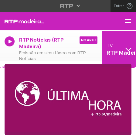
Entrar
RTP Notícias (RTP
NO AR
TV
Madeira)
RTP Madei
Emissão em simultâneo com RTP
Notícias