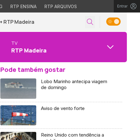
G
RTP ENSINA
RTP ARQUIVOS
Entrar
+ RTP Madeira
TV
RTP Madeira
Pode também gostar
Lobo Marinho antecipa viagem
de domingo
Aviso de vento forte
Reino Unido com tendência a