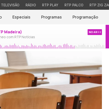
TELEVISÃO
RÁDIO
RTP PLAY
RTP PALCO
RTP ZIG ZA
o
Especiais
Programas
Programação
TP Madeira)
NO AR
neo com RTP Notícias