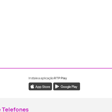
Instale a aplicação
RTP Play
ebook da RTP Madeira
nstagram da RTP Madeira
 Telefones