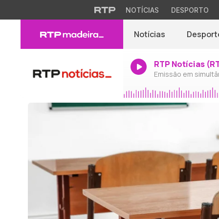
NOTÍCIAS
DESPORTO
Notícias
Desport
RTP Notícias (R
Emissão em simultâ