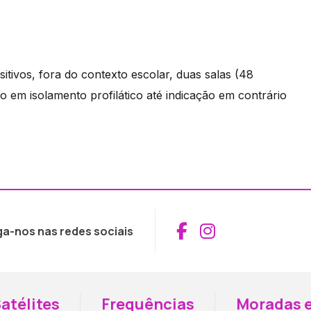
tivos, fora do contexto escolar, duas salas (48
o em isolamento profilático até indicação em contrário
Aceder ao Fac
Aceder ao I
ga-nos nas redes sociais
atélites
Frequências
Moradas e