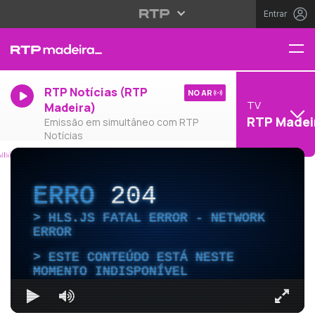
Entrar
RTP Notícias (RTP
NO AR
TV
Madeira)
RTP Madei
Emissão em simultâneo com RTP
Notícias
ERRO
204
HLS.JS FATAL ERROR - NETWORK
ERROR
ESTE CONTEÚDO ESTÁ NESTE
MOMENTO INDISPONÍVEL