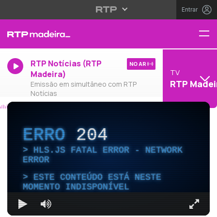
Entrar
RTP Notícias (RTP
NO AR
TV
Madeira)
RTP Madei
Emissão em simultâneo com RTP
Notícias
ERRO
204
HLS.JS FATAL ERROR - NETWORK
ERROR
ESTE CONTEÚDO ESTÁ NESTE
MOMENTO INDISPONÍVEL