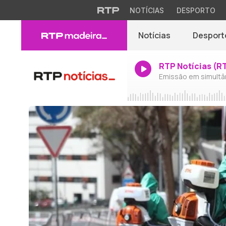
NOTÍCIAS
DESPORTO
Notícias
Desport
RTP Notícias (R
Emissão em simultâ