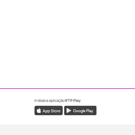
Instale a aplicação
RTP Play
ebook da RTP Madeira
nstagram da RTP Madeira