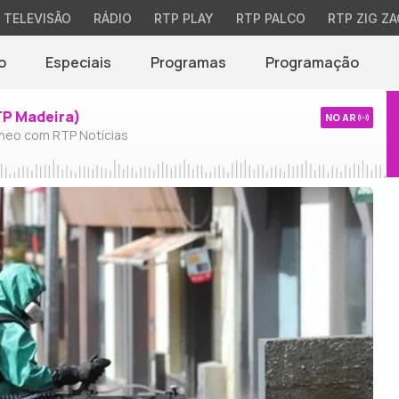
TELEVISÃO
RÁDIO
RTP PLAY
RTP PALCO
RTP ZIG ZA
o
Especiais
Programas
Programação
TP Madeira)
NO AR
neo com RTP Notícias