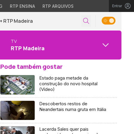
G
RTP ENSINA
RTP ARQUIVOS
Entrar
+ RTP Madeira
TV
RTP Madeira
Pode também gostar
Estado paga metade da
construção do novo hospital
(Vídeo)
Descobertos restos de
Neandertais numa gruta em Itália
Lacerda Sales quer pais