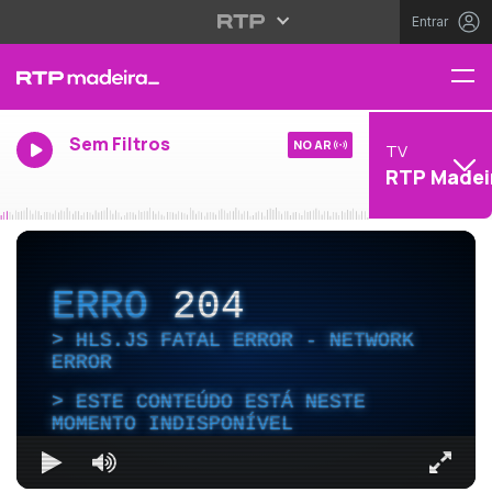
Entrar
Sem Filtros
NO AR
TV
RTP Madei
ERRO
204
HLS.JS FATAL ERROR - NETWORK
ERROR
ESTE CONTEÚDO ESTÁ NESTE
MOMENTO INDISPONÍVEL