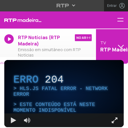
Entrar
RTP Notícias (RTP
NO AR
TV
Madeira)
RTP Madei
Emissão em simultâneo com RTP
Notícias
ERRO
204
HLS.JS FATAL ERROR - NETWORK
ERROR
ESTE CONTEÚDO ESTÁ NESTE
MOMENTO INDISPONÍVEL