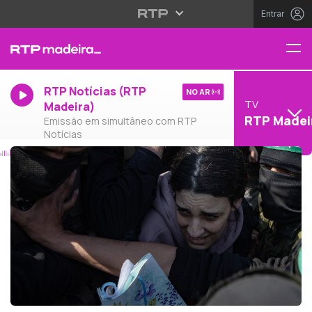
Entrar
RTP Notícias (RTP
NO AR
TV
Madeira)
RTP Madei
Emissão em simultâneo com RTP
Notícias