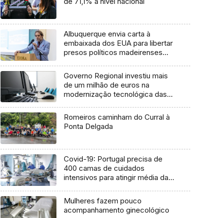
de 71,1% a nível nacional
Albuquerque envia carta à
embaixada dos EUA para libertar
presos políticos madeirenses
(áudio)
Governo Regional investiu mais
de um milhão de euros na
modernização tecnológica das
escolas (Vídeo)
Romeiros caminham do Curral à
Ponta Delgada
Covid-19: Portugal precisa de
400 camas de cuidados
intensivos para atingir média da
UE
Mulheres fazem pouco
acompanhamento ginecológico