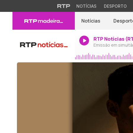
NOTÍCIAS
DESPORTO
Notícias
Desport
RTP Notícias (R
Emissão em simultâ