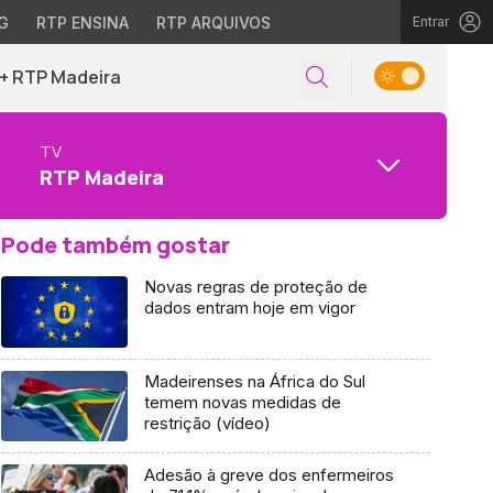
G
RTP ENSINA
RTP ARQUIVOS
Entrar
+ RTP Madeira
TV
RTP Madeira
Pode também gostar
Novas regras de proteção de
dados entram hoje em vigor
Madeirenses na África do Sul
temem novas medidas de
restrição (vídeo)
Adesão à greve dos enfermeiros