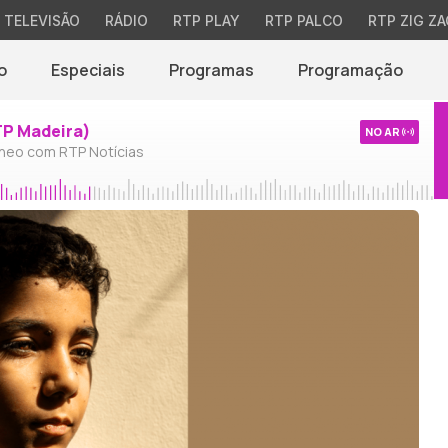
TELEVISÃO
RÁDIO
RTP PLAY
RTP PALCO
RTP ZIG ZA
o
Especiais
Programas
Programação
TP Madeira)
NO AR
neo com RTP Notícias