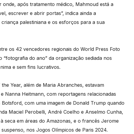
atar onde, após tratamento médico, Mahmoud está a
l, escrever e abrir portas”, indica ainda a
a criança palestiniana e os esforços para a sua
tre os 42 vencedores regionais do World Press Foto
o “fotografia do ano” da organização sediada nos
ima e sem fins lucrativos.
of the Year, além de Maria Abranches, estavam
r e Nanna Heitmann, com reportagens relacionadas
in Botsford, com uma imagem de Donald Trump quando
nda Maciel Perobelli, André Coelho e Anselmo Cunha,
l, à seca em áreas do Amazonas, e o francês Jerome
em suspenso, nos Jogos Olímpicos de Paris 2024.