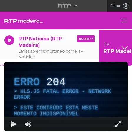
Entrar
RTP Notícias (RTP
NO AR
TV
Madeira)
RTP Madei
Emissão em simultâneo com RTP
Notícias
ERRO
204
HLS.JS FATAL ERROR - NETWORK
ERROR
ESTE CONTEÚDO ESTÁ NESTE
MOMENTO INDISPONÍVEL