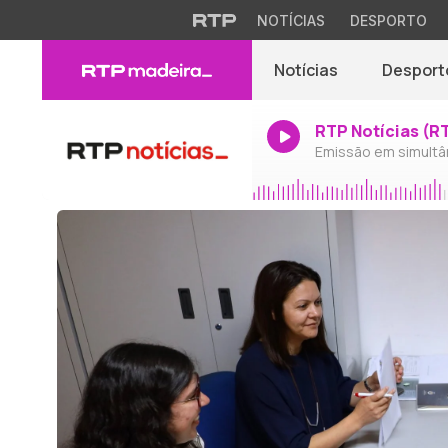
NOTÍCIAS
DESPORTO
Notícias
Desport
RTP Notícias (R
Emissão em simultâ