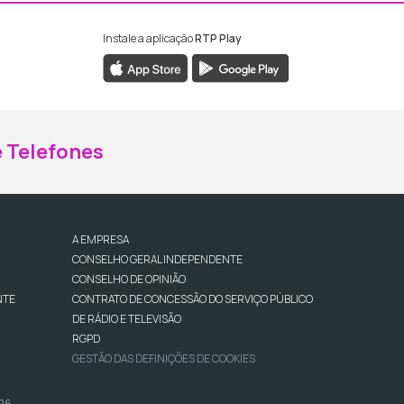
Instale a aplicação
RTP Play
ebook da RTP Madeira
nstagram da RTP Madeira
 Telefones
A EMPRESA
CONSELHO GERAL INDEPENDENTE
CONSELHO DE OPINIÃO
NTE
CONTRATO DE CONCESSÃO DO SERVIÇO PÚBLICO
DE RÁDIO E TELEVISÃO
RGPD
GESTÃO DAS DEFINIÇÕES DE COOKIES
026