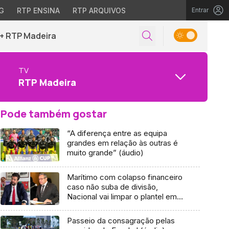
G
RTP ENSINA
RTP ARQUIVOS
Entrar
+ RTP Madeira
TV
RTP Madeira
Pode também gostar
“A diferença entre as equipa
grandes em relação às outras é
muito grande” (áudio)
Marítimo com colapso financeiro
caso não suba de divisão,
Nacional vai limpar o plantel em
janeiro (áudio)
Passeio da consagração pelas