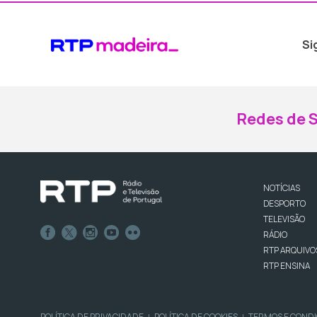
Si
Redes de S
NOTÍCIAS
DESPORTO
TELEVISÃO
RÁDIO
RTP ARQUIVO
RTP ENSINA
POLÍTICA DE PRIVACIDADE
POLÍTICA DE COOKIES
TERMOS E COND
|
|