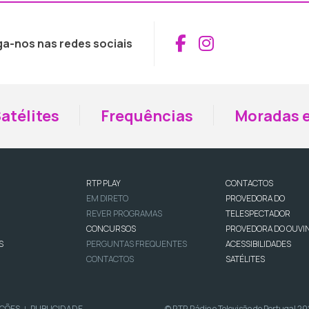
Aceder ao Fac
Aceder ao I
ga-nos nas redes sociais
atélites
Frequências
Moradas e
RTP PLAY
CONTACTOS
EM DIRETO
PROVEDORA DO
REVER PROGRAMAS
TELESPECTADOR
CONCURSOS
PROVEDORA DO OUVI
S
PERGUNTAS FREQUENTES
ACESSIBILIDADES
CONTACTOS
SATÉLITES
IÇÕES
PUBLICIDADE
© RTP, Rádio e Televisão de Portugal 2
|