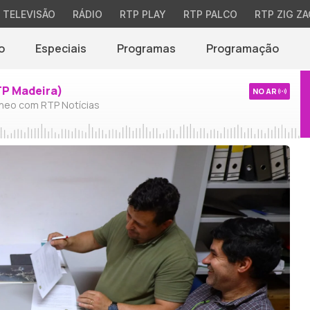
TELEVISÃO
RÁDIO
RTP PLAY
RTP PALCO
RTP ZIG ZA
o
Especiais
Programas
Programação
TP Madeira)
NO AR
neo com RTP Notícias