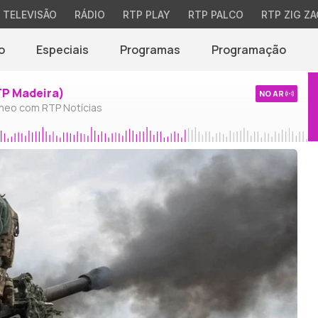
TELEVISÃO
RÁDIO
RTP PLAY
RTP PALCO
RTP ZIG ZA
o
Especiais
Programas
Programação
TP Madeira)
NO AR
neo com RTP Notícias