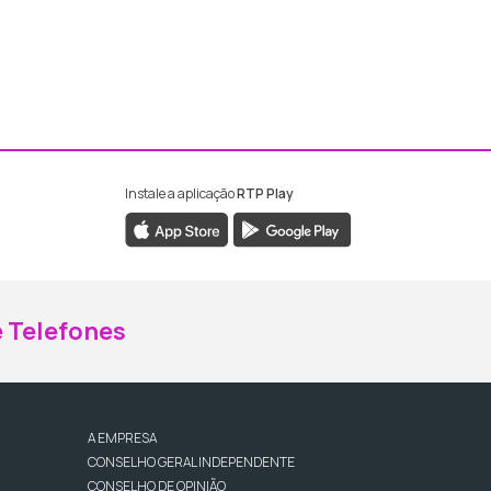
Instale a aplicação
RTP Play
ebook da RTP Madeira
nstagram da RTP Madeira
 Telefones
A EMPRESA
CONSELHO GERAL INDEPENDENTE
CONSELHO DE OPINIÃO