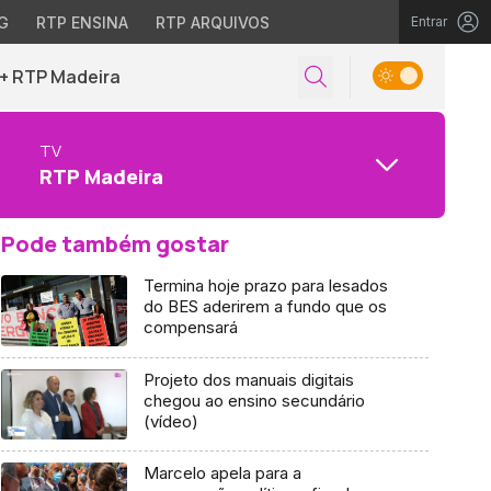
G
RTP ENSINA
RTP ARQUIVOS
Entrar
+ RTP Madeira
TV
RTP Madeira
Pode também gostar
Termina hoje prazo para lesados
do BES aderirem a fundo que os
compensará
Projeto dos manuais digitais
chegou ao ensino secundário
(vídeo)
Marcelo apela para a