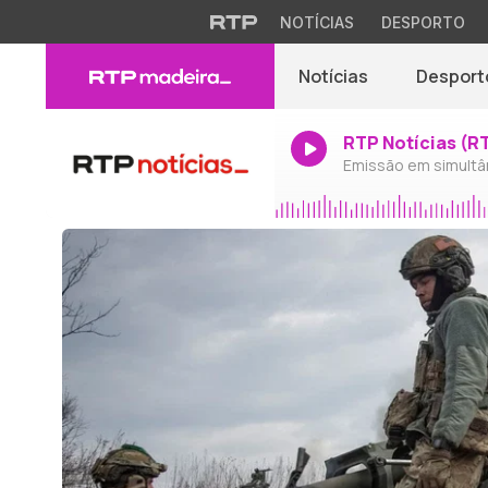
NOTÍCIAS
DESPORTO
Notícias
Desport
RTP Notícias (R
Emissão em simultâ