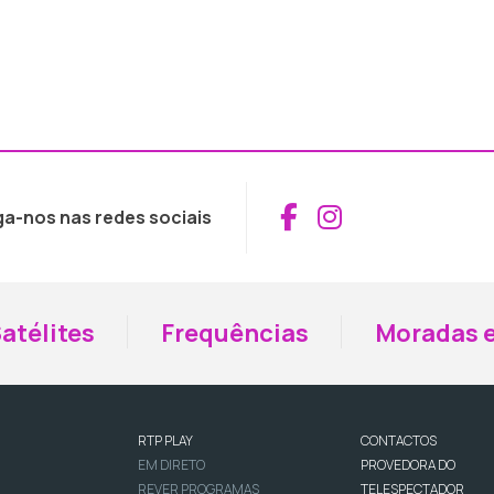
Aceder ao Fac
Aceder ao I
ga-nos nas redes sociais
atélites
Frequências
Moradas e
RTP PLAY
CONTACTOS
EM DIRETO
PROVEDORA DO
REVER PROGRAMAS
TELESPECTADOR