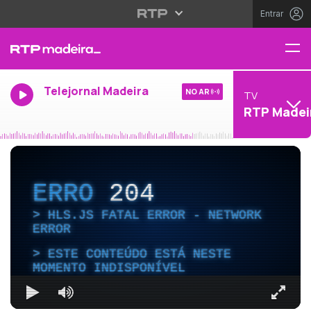
Entrar
Telejornal Madeira
NO AR
TV
RTP Madei
ERRO
204
HLS.JS FATAL ERROR - NETWORK
ERROR
ESTE CONTEÚDO ESTÁ NESTE
MOMENTO INDISPONÍVEL