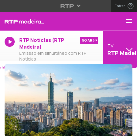
Entrar
RTP Notícias (RTP
NO AR
TV
Madeira)
RTP Madei
Emissão em simultâneo com RTP
Notícias