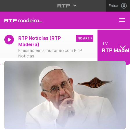
Entrar
RTP Notícias (RTP
NO AR
TV
Madeira)
RTP Madei
Emissão em simultâneo com RTP
Notícias