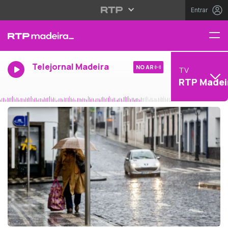
Entrar
Telejornal Madeira
NO AR
TV
RTP Madei