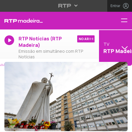
Entrar
RTP Notícias (RTP
NO AR
TV
Madeira)
RTP Madei
Emissão em simultâneo com RTP
Notícias