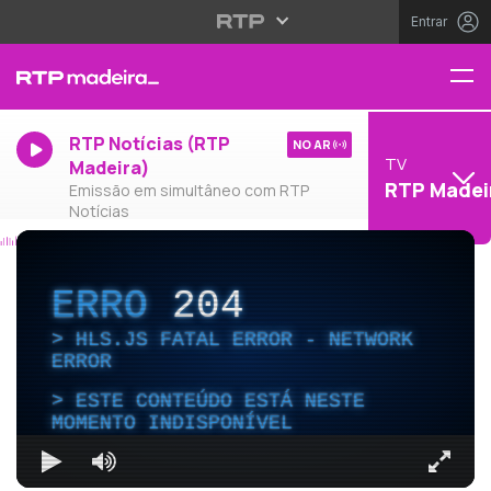
Entrar
RTP Notícias (RTP
NO AR
TV
Madeira)
RTP Madei
Emissão em simultâneo com RTP
Notícias
ERRO
204
HLS.JS FATAL ERROR - NETWORK
ERROR
ESTE CONTEÚDO ESTÁ NESTE
MOMENTO INDISPONÍVEL