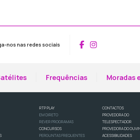
Aceder ao Fac
Aceder ao I
ga-nos nas redes sociais
atélites
Frequências
Moradas e
RTP PLAY
CONTACTOS
EM DIRETO
PROVEDORA DO
REVER PROGRAMAS
TELESPECTADOR
CONCURSOS
PROVEDORA DO OUVI
S
PERGUNTAS FREQUENTES
ACESSIBILIDADES