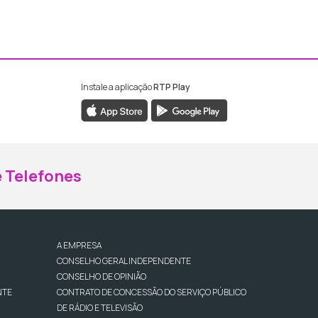
Instale a aplicação
RTP Play
ebook da RTP Madeira
nstagram da RTP Madeira
 Telefones
A EMPRESA
CONSELHO GERAL INDEPENDENTE
CONSELHO DE OPINIÃO
NTE
CONTRATO DE CONCESSÃO DO SERVIÇO PÚBLICO
DE RÁDIO E TELEVISÃO