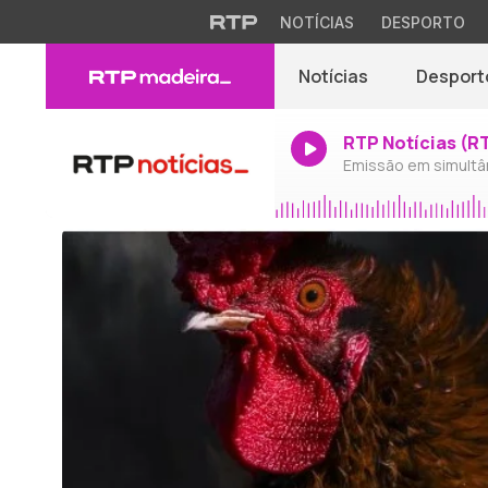
NOTÍCIAS
DESPORTO
Notícias
Desport
RTP Notícias (R
Emissão em simultâ