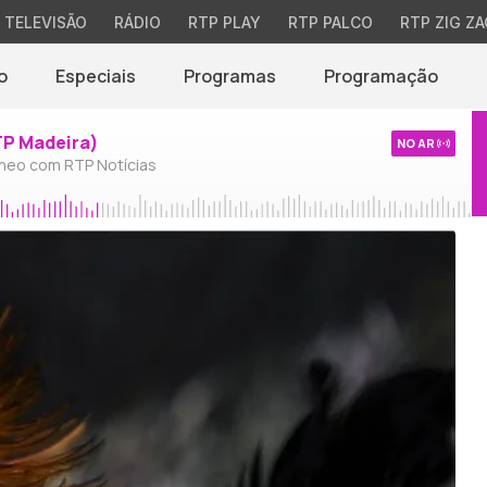
TELEVISÃO
RÁDIO
RTP PLAY
RTP PALCO
RTP ZIG ZA
o
Especiais
Programas
Programação
TP Madeira)
NO AR
neo com RTP Notícias