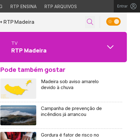
G
RTP ENSINA
RTP ARQUIVOS
Entrar
+ RTP Madeira
TV
RTP Madeira
Pode também gostar
Madeira sob aviso amarelo
devido à chuva
Campanha de prevenção de
incêndios já arrancou
Gordura é fator de risco no