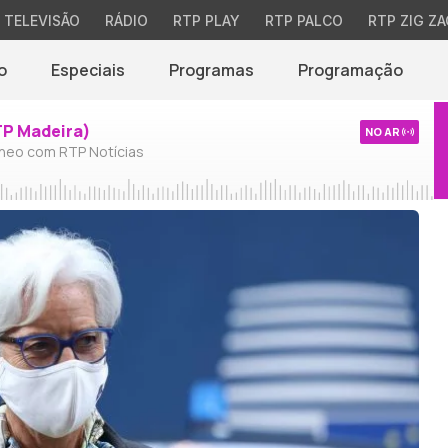
TELEVISÃO
RÁDIO
RTP PLAY
RTP PALCO
RTP ZIG ZA
o
Especiais
Programas
Programação
TP Madeira)
NO AR
neo com RTP Notícias