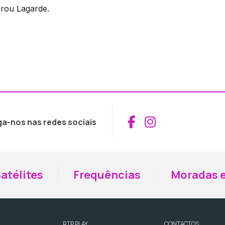
erou Lagarde.
Aceder ao Fac
Aceder ao I
ga-nos nas redes sociais
atélites
Frequências
Moradas e
RTP PLAY
CONTACTOS