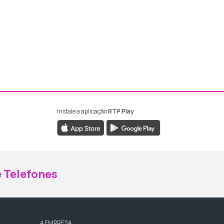
Instale a aplicação
RTP Play
ebook da RTP Madeira
nstagram da RTP Madeira
 Telefones
A EMPRESA