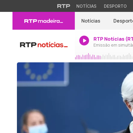
NOTÍCIAS
DESPORTO
Notícias
Desport
RTP Notícias (R
Emissão em simultâ