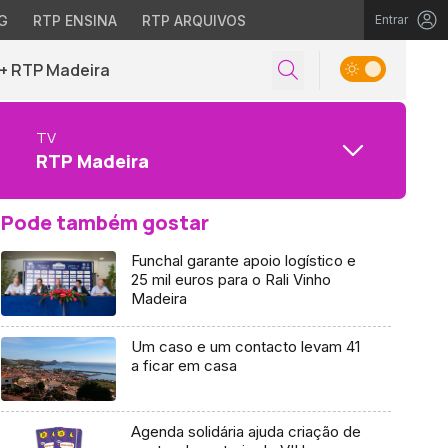
G
RTP ENSINA
RTP ARQUIVOS
Entrar
+ RTP Madeira
TV
RTP Madeira
Pode também gostar
Funchal garante apoio logístico e
25 mil euros para o Rali Vinho
Madeira
Um caso e um contacto levam 41
a ficar em casa
Agenda solidária ajuda criação de